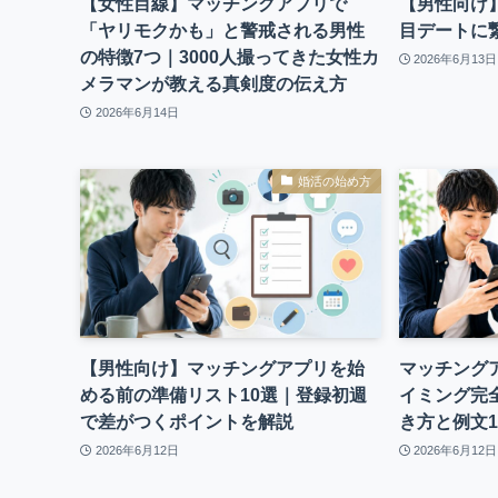
【女性目線】マッチングアプリで
【男性向け
「ヤリモクかも」と警戒される男性
目デートに
の特徴7つ｜3000人撮ってきた女性カ
2026年6月13日
メラマンが教える真剣度の伝え方
2026年6月14日
婚活の始め方
【男性向け】マッチングアプリを始
マッチングア
める前の準備リスト10選｜登録初週
イミング完全
で差がつくポイントを解説
き方と例文1
2026年6月12日
2026年6月12日