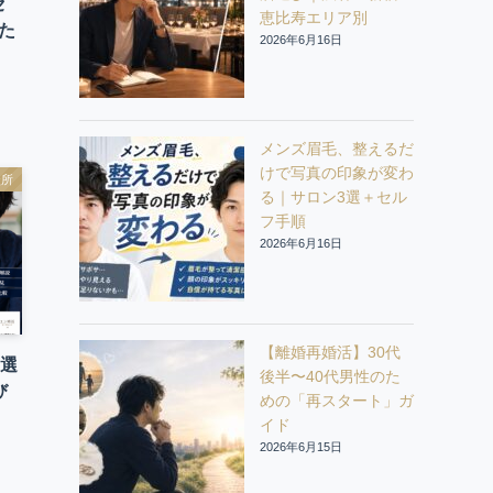
セ
恵比寿エリア別
た
2026年6月16日
メンズ眉毛、整えるだ
けで写真の印象が変わ
談所
る｜サロン3選＋セル
フ手順
2026年6月16日
【離婚再婚活】30代
0選
後半〜40代男性のた
び
めの「再スタート」ガ
イド
2026年6月15日