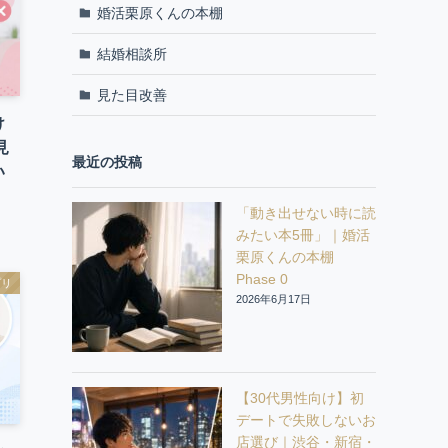
婚活栗原くんの本棚
結婚相談所
見た目改善
け
見
最近の投稿
い
「動き出せない時に読
みたい本5冊」｜婚活
栗原くんの本棚
Phase 0
プリ
2026年6月17日
【30代男性向け】初
デートで失敗しないお
店選び｜渋谷・新宿・