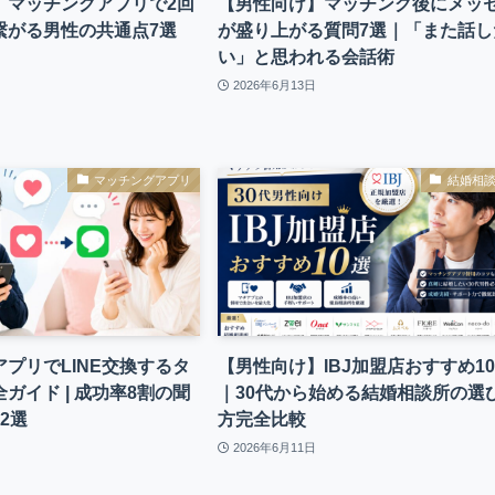
】マッチングアプリで2回
【男性向け】マッチング後にメッ
繋がる男性の共通点7選
が盛り上がる質問7選｜「また話し
い」と思われる会話術
2026年6月13日
マッチングアプリ
結婚相
プリでLINE交換するタ
【男性向け】IBJ加盟店おすすめ1
ガイド | 成功率8割の聞
｜30代から始める結婚相談所の選
2選
方完全比較
2026年6月11日