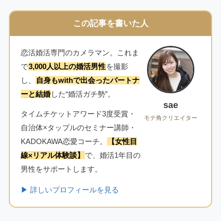
この記事を書いた人
恋活婚活専門のカメラマン。これま
で
3,000人以上の婚活男性
を撮影
し、
自身もwithで出会ったパートナ
ーと結婚
した“婚活ガチ勢”。
sae
タイムチケットアワード3度受賞・
モテ角クリエイター
自治体×タップルのセミナー講師・
KADOKAWA恋愛コーチ。
【女性目
線×リアル体験談】
で、婚活1年目の
男性をサポートします。
▶ 詳しいプロフィールを見る