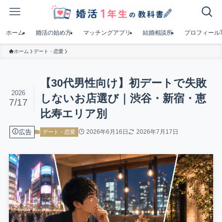
ホーム
婚活の始め方
マッチングアプリ
結婚相談所
プロフィール
ホーム
デート・恋愛
【30代男性向け】初デートで失敗
2026
しないお店選び｜渋谷・新宿・恵
7/17
比寿エリア別
広告
2026年6月16日
2026年7月17日
デート・恋愛