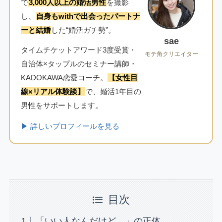
で
3,000人以上の婚活男性
を撮影
し、
自身もwithで出会ったパートナ
ーと結婚
した“婚活ガチ勢”。
sae
タイムチケットアワード3度受賞・
モテ角クリエイター
自治体×タップルのセミナー講師・
KADOKAWA恋愛コーチ。
【女性目
線×リアル体験談】
で、婚活1年目の
男性をサポートします。
▶ 詳しいプロフィールを見る
目次
「いい人なんだけど…」の正体