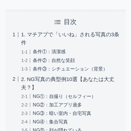
目次
1. マチアプで「いいね」される写真の3条
件
条件①：清潔感
条件②：自然な笑顔
条件③：シチュエーション（背景）
2. NG写真の典型例10選【あなたは大丈
夫？】
NG①：自撮り（セルフィー）
NG②：加工アプリ過多
NG③：暗い室内・自宅写真
NG④：集合写真
NG⑤：顔が隠れている