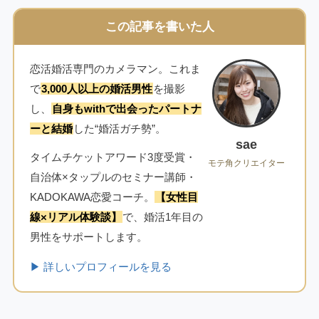
この記事を書いた人
恋活婚活専門のカメラマン。これま
で
3,000人以上の婚活男性
を撮影
し、
自身もwithで出会ったパートナ
ーと結婚
した“婚活ガチ勢”。
sae
タイムチケットアワード3度受賞・
モテ角クリエイター
自治体×タップルのセミナー講師・
KADOKAWA恋愛コーチ。
【女性目
線×リアル体験談】
で、婚活1年目の
男性をサポートします。
▶ 詳しいプロフィールを見る