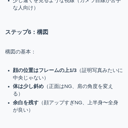
少し遠くを見るような視線（カメラ目線が苦手
な人向け）
ステップ6：構図
構図の基本：
顔の位置はフレームの上1/3
（証明写真みたいに
中央じゃない）
体は少し斜め
（正面はNG、肩の角度を変え
る）
余白を残す
（顔アップすぎNG、上半身〜全身
が良い）