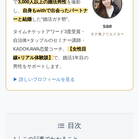
で
3,000人以上の婚活男性
を撮影
し、
自身もwithで出会ったパートナ
ーと結婚
した“婚活ガチ勢”。
sae
タイムチケットアワード3度受賞・
モテ角クリエイター
自治体×タップルのセミナー講師・
KADOKAWA恋愛コーチ。
【女性目
線×リアル体験談】
で、婚活1年目の
男性をサポートします。
▶ 詳しいプロフィールを見る
目次