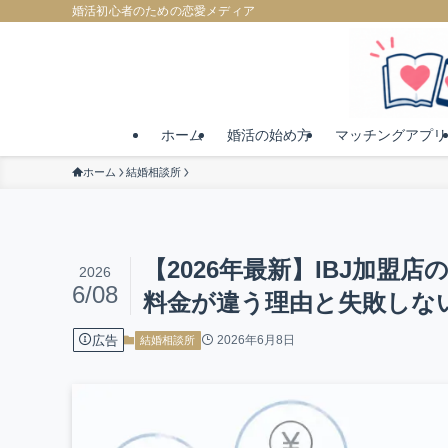
婚活初心者のための恋愛メディア
ホーム
婚活の始め方
マッチングアプリ
ホーム
結婚相談所
【2026年最新】IBJ加
2026
6/08
料金が違う理由と失敗しな
広告
2026年6月8日
結婚相談所