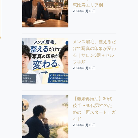
恵比寿エリア別
2026年6月16日
メンズ眉毛、整えるだ
けで写真の印象が変わ
る｜サロン3選＋セル
フ手順
2026年6月16日
【離婚再婚活】30代
後半〜40代男性のた
めの「再スタート」ガ
イド
2026年6月15日