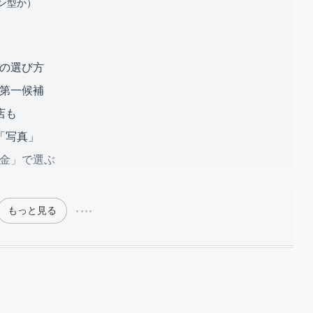
ン型か）
店の選び方
の第一候補
店も
「写真」
料金」で選ぶ
もっと見る