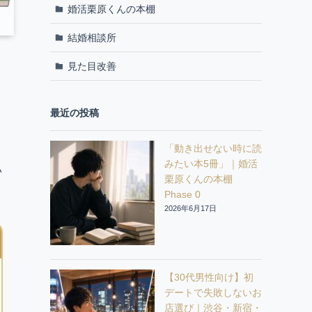
婚活栗原くんの本棚
結婚相談所
見た目改善
最近の投稿
「動き出せない時に読
は
みたい本5冊」｜婚活
い
栗原くんの本棚
Phase 0
2026年6月17日
【30代男性向け】初
デートで失敗しないお
店選び｜渋谷・新宿・