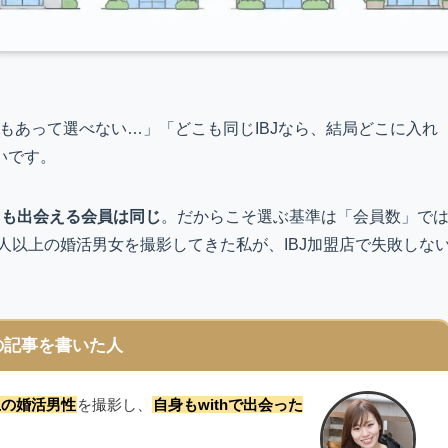
社もあって選べない…」「どこも同じIBJなら、結局どこに入れ
いです。
ても出会える会員は同じ
。だからこそ選ぶ基準は「会員数」で
0人以上の婚活男女を撮影してきた私が、IBJ加盟店で失敗しな
の記事を書いた人
以上の婚活男性
を撮影し、
自身もwithで出会った