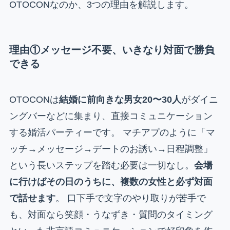
OTOCONなのか、3つの理由を解説します。
理由①メッセージ不要、いきなり対面で勝負
できる
OTOCONは
結婚に前向きな男女20〜30人
がダイニ
ングバーなどに集まり、直接コミュニケーション
する婚活パーティーです。 マチアプのように「マ
ッチ→メッセージ→デートのお誘い→日程調整」
という長いステップを踏む必要は一切なし。
会場
に行けばその日のうちに、複数の女性と必ず対面
で話せます
。 口下手で文字のやり取りが苦手で
も、対面なら笑顔・うなずき・質問のタイミング