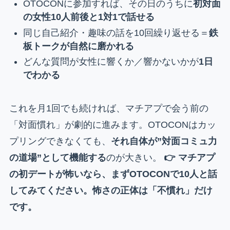
OTOCONに参加すれば、その日のうちに
初対面
の女性10人前後と1対1で話せる
同じ自己紹介・趣味の話を10回繰り返せる＝
鉄
板トークが自然に磨かれる
どんな質問が女性に響くか／響かないかが
1日
でわかる
これを月1回でも続ければ、マチアプで会う前の
「対面慣れ」が劇的に進みます。OTOCONはカッ
プリングできなくても、
それ自体が”対面コミュ力
の道場”として機能する
のが大きい。
👉 マチアプ
の初デートが怖いなら、まずOTOCONで10人と話
してみてください。怖さの正体は「不慣れ」だけ
です。