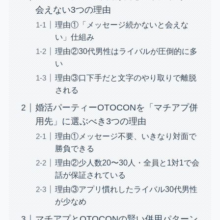
会えない3つの理由
理由①「メッセージ続かないと会えな
い」仕組み
理由②30代男性はライバルが圧倒的に多
い
理由③口下手だと文字のやり取りで離脱
される
婚活パーティーOTOCONを「マチアプ併
用先」に選ぶべき3つの理由
理由①メッセージ不要、いきなり対面で
勝負できる
理由②少人数20〜30人・全員と1対1で会
話が保証されている
理由③アプリ慣れしたライバル30代男性
が少なめ
マチアプとOTOCONの賢い併用パターン