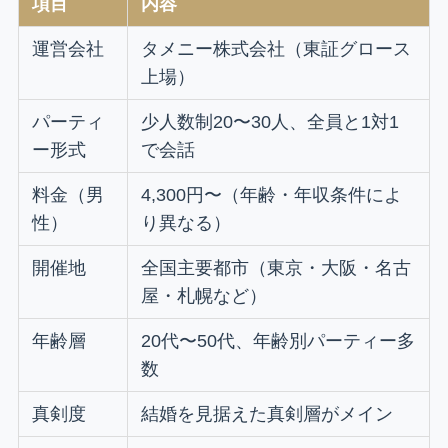
項目
内容
運営会社
タメニー株式会社（東証グロース
上場）
パーティ
少人数制20〜30人、全員と1対1
ー形式
で会話
料金（男
4,300円〜（年齢・年収条件によ
性）
り異なる）
開催地
全国主要都市（東京・大阪・名古
屋・札幌など）
年齢層
20代〜50代、年齢別パーティー多
数
真剣度
結婚を見据えた真剣層がメイン