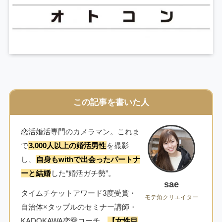
この記事を書いた人
恋活婚活専門のカメラマン。これま
で
3,000人以上の婚活男性
を撮影
し、
自身もwithで出会ったパートナ
ーと結婚
した“婚活ガチ勢”。
sae
タイムチケットアワード3度受賞・
モテ角クリエイター
自治体×タップルのセミナー講師・
KADOKAWA恋愛コーチ。
【女性目