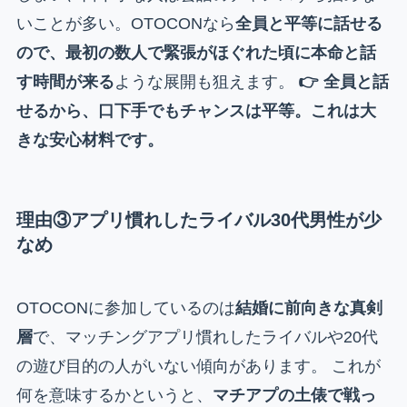
いことが多い。OTOCONなら
全員と平等に話せる
ので、最初の数人で緊張がほぐれた頃に本命と話
す時間が来る
ような展開も狙えます。
👉 全員と話
せるから、口下手でもチャンスは平等。これは大
きな安心材料です。
理由③アプリ慣れしたライバル30代男性が少
なめ
OTOCONに参加しているのは
結婚に前向きな真剣
層
で、マッチングアプリ慣れしたライバルや20代
の遊び目的の人がいない傾向があります。 これが
何を意味するかというと、
マチアプの土俵で戦っ