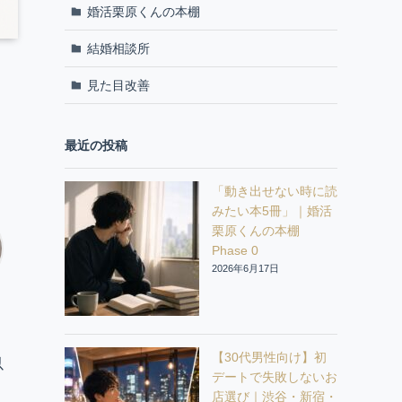
婚活栗原くんの本棚
結婚相談所
見た目改善
最近の投稿
「動き出せない時に読
みたい本5冊」｜婚活
栗原くんの本棚
Phase 0
2026年6月17日
【30代男性向け】初
以
デートで失敗しないお
店選び｜渋谷・新宿・