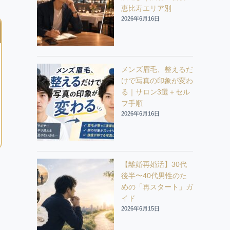
恵比寿エリア別
2026年6月16日
メンズ眉毛、整えるだ
けで写真の印象が変わ
る｜サロン3選＋セル
フ手順
2026年6月16日
【離婚再婚活】30代
後半〜40代男性のた
めの「再スタート」ガ
イド
2026年6月15日