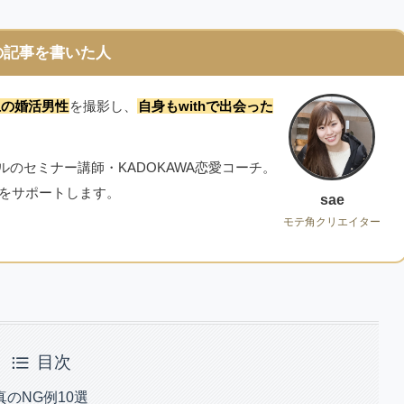
の記事を書いた人
以上の婚活男性
を撮影し、
自身もwithで出会った
のセミナー講師・KADOKAWA恋愛コーチ。
性をサポートします。
sae
モテ角クリエイター
目次
のNG例10選