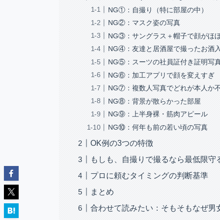
NG①：自撮り（特に部屋の中）
NG②：マスク姿の写真
NG③：サングラス＋帽子で顔がほ
NG④：友達と居酒屋で撮ったお酒
NG⑤：スーツの社員証付き証明写
NG⑥：加工アプリで顔を変えすぎ
NG⑦：複数人写真でどれが本人か
NG⑧：背景が散らかった部屋
NG⑨：上半身裸・筋肉アピール
NG⑩：何年も前の若い頃の写真
OK例の3つの特徴
もしも、自撮りで撮るなら最低限守
プロに頼むタイミングの判断基準
まとめ
合わせて読みたい：そもそもなぜ男