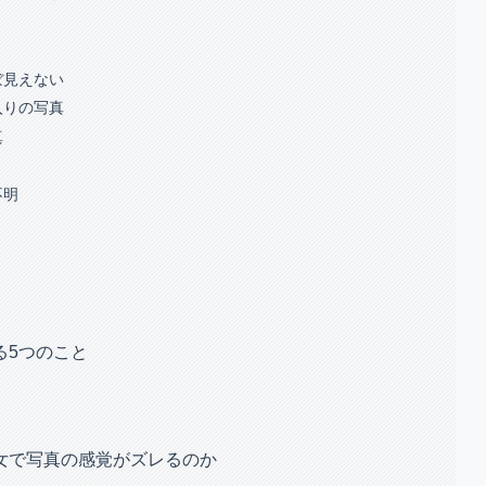
ぼ見えない
入りの写真
真
不明
る5つのこと
女で写真の感覚がズレるのか